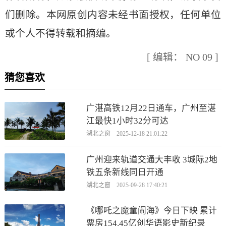
们删除。本网原创内容未经书面授权，任何单位
或个人不得转载和摘编。
[ 编辑： NO 09 ]
猜您喜欢
广湛高铁12月22日通车，广州至湛
江最快1小时32分可达
湖北之窗 2025-12-18 21:01:22
广州迎来轨道交通大丰收 3城际2地
铁五条新线同日开通
湖北之窗 2025-09-28 17:40:21
《哪吒之魔童闹海》今日下映 累计
票房154.45亿创华语影史新纪录